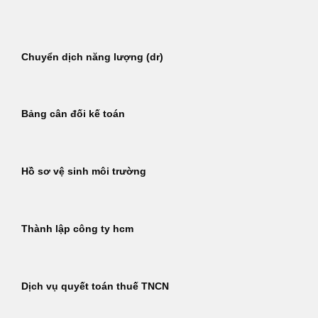
Bỏ
qua
nội
Chuyển dịch năng lượng (dr)
dung
Bảng cân đối kế toán
Hồ sơ vệ sinh môi trường
Thành lập công ty hcm
Dịch vụ quyết toán thuế TNCN